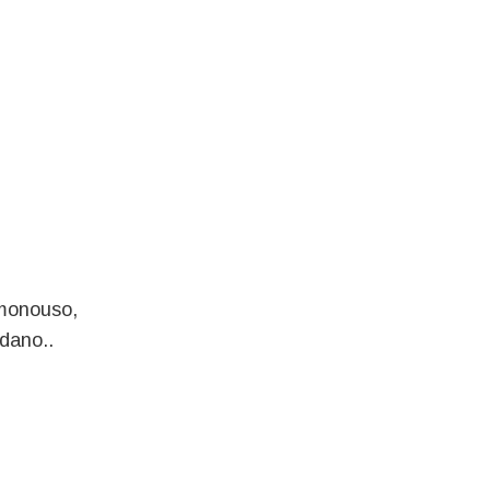
 monouso,
dano..