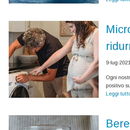
Micr
ridur
9-lug-202
Ogni nostr
positivo s
Leggi tutt
Bere 