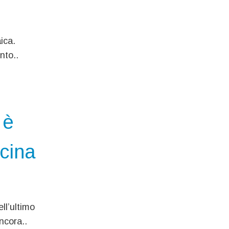
ica.
nto..
 è
ucina
ll’ultimo
ncora..