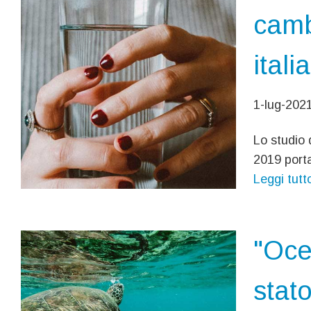
camb
itali
1-lug-202
Lo studio 
2019 porta
Leggi tutt
"Ocea
stato