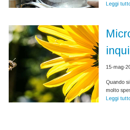
Leggi tutt
Micr
inqu
15-mag-20
Quando si 
molto spes
Leggi tutt