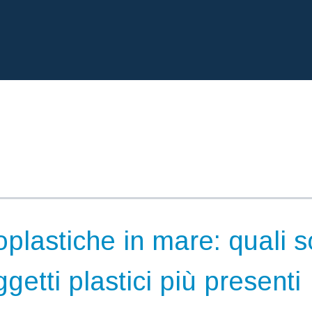
oplastiche in mare: quali 
ggetti plastici più presenti