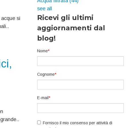
Acqua filtrata
(44)
see all
Ricevi gli ultimi
e acque si
li..
aggiornamenti dal
blog!
Nome
*
ci,
Cognome
*
E-mail
*
on
 grande..
Fornisco il mio consenso per attività di