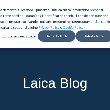
tracciamento. Cliccando il pulsante “Rifiuta tutto” rimarranno presenti
 terze parti equiparabili agli identificatori tecnici. I cookie con funzione
nso da prestare attivando i pulsanti presenti nei raggruppamenti di cooki
sere
Living
Sottovuoto e Sous Vide
Blog
onsulta le seguenti pagine
Privacy Policy
e
Cookie Policy
Impostazioni cookie
Accetta tutti
Rifiuta tutto
Laica Blog