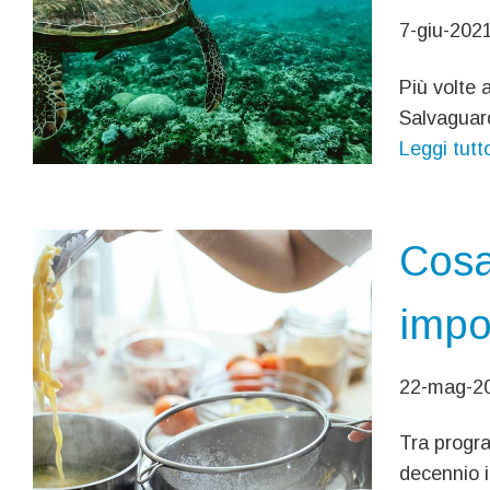
7-giu-202
Più volte 
Salvaguard
Leggi tutt
Cosa
impor
22-mag-20
Tra progra
decennio i