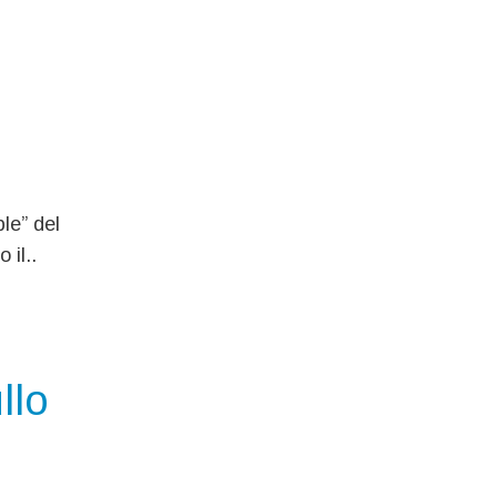
le” del
 il..
llo