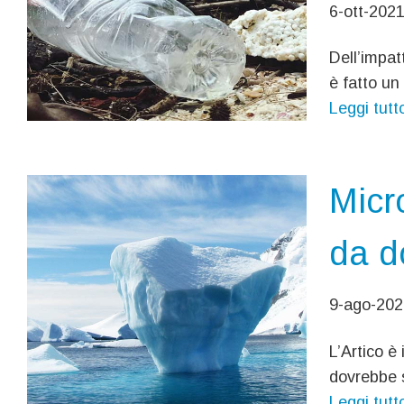
6-ott-202
Dell’impat
è fatto un
Leggi tutt
Micro
da d
9-ago-202
L’Artico è
dovrebbe s
Leggi tutt