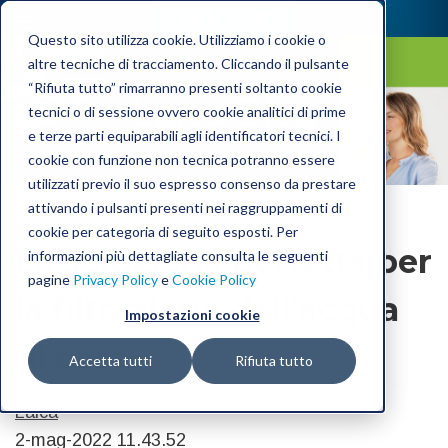
Questo sito utilizza cookie. Utilizziamo i cookie o
altre tecniche di tracciamento. Cliccando il pulsante
“Rifiuta tutto” rimarranno presenti soltanto cookie
Laica Blog
tecnici o di sessione ovvero cookie analitici di prime
e terze parti equiparabili agli identificatori tecnici. I
cookie con funzione non tecnica potranno essere
utilizzati previo il suo espresso consenso da prestare
attivando i pulsanti presenti nei raggruppamenti di
cookie per categoria di seguito esposti. Per
La soluzione perfetta per
informazioni più dettagliate consulta le seguenti
pagine
Privacy Policy
e
Cookie Policy
la filtrazione dell’acqua
Impostazioni cookie
di casa
Accetta tutti
Rifiuta tutto
Laica
2-mag-2022 11.43.52