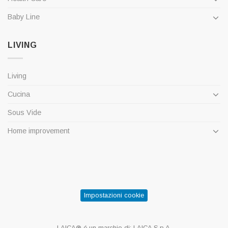
Baby Line
LIVING
Living
Cucina
Sous Vide
Home improvement
Impostazioni cookie
LAICA® é un marchio di: LAICA S.p.A.