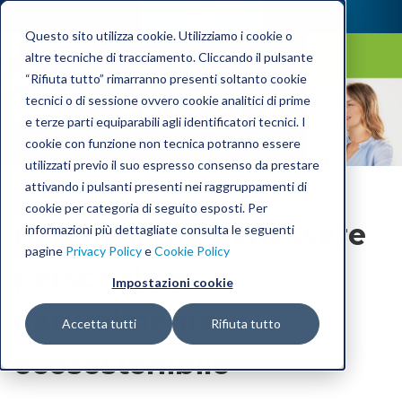
Questo sito utilizza cookie. Utilizziamo i cookie o
altre tecniche di tracciamento. Cliccando il pulsante
“Rifiuta tutto” rimarranno presenti soltanto cookie
Laica Blog
tecnici o di sessione ovvero cookie analitici di prime
e terze parti equiparabili agli identificatori tecnici. I
cookie con funzione non tecnica potranno essere
utilizzati previo il suo espresso consenso da prestare
attivando i pulsanti presenti nei raggruppamenti di
cookie per categoria di seguito esposti. Per
Perché il tuo benessere
informazioni più dettagliate consulta le seguenti
pagine
Privacy Policy
e
Cookie Policy
personale è
Impostazioni cookie
naturalmente
Accetta tutti
Rifiuta tutto
ecosostenibile