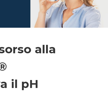
sorso alla
x®
a il pH