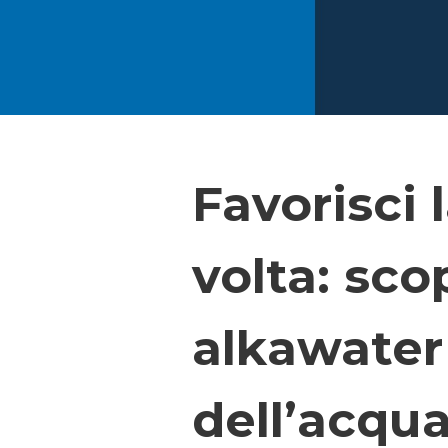
Favorisci 
volta: sco
alkawater 
dell’acqu