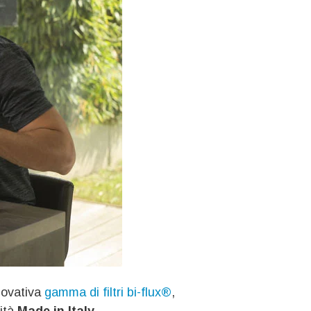
nnovativa
gamma di filtri bi‑flux®
,
lità
Made in Italy.