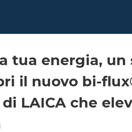
la tua energia, un 
pri il nuovo bi‑flu
di LAICA che elev
a