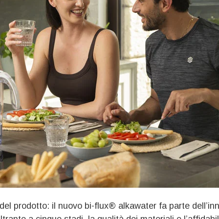
del prodotto: il nuovo bi‑flux® alkawater fa parte dell’i
ltrante a cinque stadi, la qualità dei materiali e l’affidabi