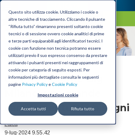
Questo sito utilizza cookie. Utilizziamo i cookie o
altre tecniche di tracciamento. Cliccando il pulsante
“Rifiuta tutto” rimarranno presenti soltanto cookie
Laica Blog
tecnici o di sessione ovvero cookie analitici di prime
e terze parti equiparabili agli identificatori tecnici. I
cookie con funzione non tecnica potranno essere
utilizzati previo il suo espresso consenso da prestare
attivando i pulsanti presenti nei raggruppamenti di
cookie per categoria di seguito esposti. Per
Caraffa filtrante Big
informazioni più dettagliate consulta le seguenti
pagine
Privacy Policy
e
Cookie Policy
Milano: una grande
Impostazioni cookie
caraffa per tutti i bisogni
Accetta tutti
Rifiuta tutto
Laica
9-lug-2024 9.55.42